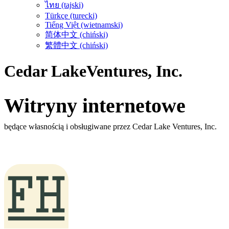
ไทย (tajski)
Türkçe (turecki)
Tiếng Việt (wietnamski)
简体中文 (chiński)
繁體中文 (chiński)
Cedar Lake
Ventures, Inc.
Witryny internetowe
będące własnością i obsługiwane przez Cedar Lake Ventures, Inc.