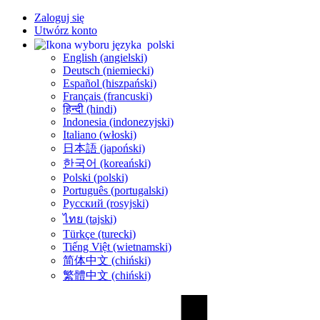
Zaloguj się
Utwórz konto
polski
English (angielski)
Deutsch (niemiecki)
Español (hiszpański)
Français (francuski)
हिन्दी (hindi)
Indonesia (indonezyjski)
Italiano (włoski)
日本語 (japoński)
한국어 (koreański)
Polski (polski)
Português (portugalski)
Русский (rosyjski)
ไทย (tajski)
Türkçe (turecki)
Tiếng Việt (wietnamski)
简体中文 (chiński)
繁體中文 (chiński)