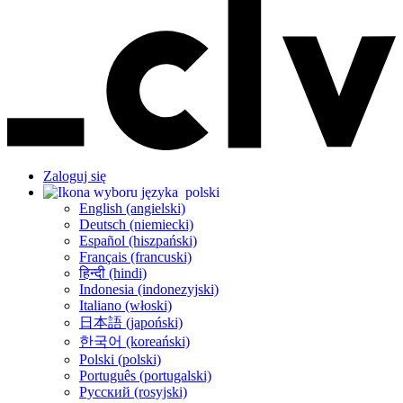
Zaloguj się
polski
English (angielski)
Deutsch (niemiecki)
Español (hiszpański)
Français (francuski)
हिन्दी (hindi)
Indonesia (indonezyjski)
Italiano (włoski)
日本語 (japoński)
한국어 (koreański)
Polski (polski)
Português (portugalski)
Русский (rosyjski)