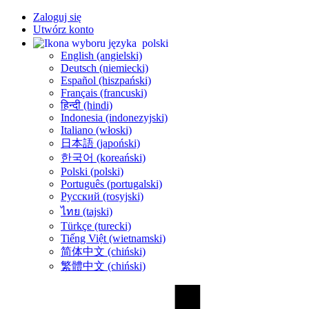
Zaloguj się
Utwórz konto
polski
English (angielski)
Deutsch (niemiecki)
Español (hiszpański)
Français (francuski)
हिन्दी (hindi)
Indonesia (indonezyjski)
Italiano (włoski)
日本語 (japoński)
한국어 (koreański)
Polski (polski)
Português (portugalski)
Русский (rosyjski)
ไทย (tajski)
Türkçe (turecki)
Tiếng Việt (wietnamski)
简体中文 (chiński)
繁體中文 (chiński)