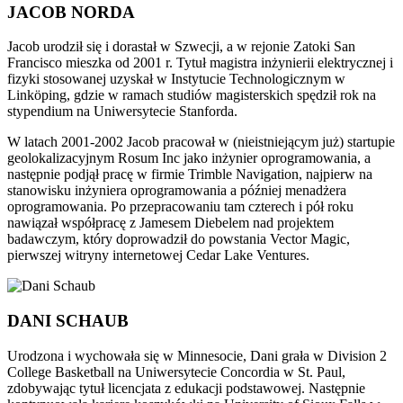
JACOB NORDA
Jacob urodził się i dorastał w Szwecji, a w rejonie Zatoki San
Francisco mieszka od 2001 r. Tytuł magistra inżynierii elektrycznej i
fizyki stosowanej uzyskał w Instytucie Technologicznym w
Linköping, gdzie w ramach studiów magisterskich spędził rok na
stypendium na Uniwersytecie Stanforda.
W latach 2001-2002 Jacob pracował w (nieistniejącym już) startupie
geolokalizacyjnym Rosum Inc jako inżynier oprogramowania, a
następnie podjął pracę w firmie Trimble Navigation, najpierw na
stanowisku inżyniera oprogramowania a później menadżera
oprogramowania. Po przepracowaniu tam czterech i pół roku
nawiązał współpracę z Jamesem Diebelem nad projektem
badawczym, który doprowadził do powstania Vector Magic,
pierwszej witryny internetowej Cedar Lake Ventures.
DANI SCHAUB
Urodzona i wychowała się w Minnesocie, Dani grała w Division 2
College Basketball na Uniwersytecie Concordia w St. Paul,
zdobywając tytuł licencjata z edukacji podstawowej. Następnie