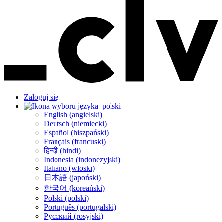
Zaloguj się
polski
English (angielski)
Deutsch (niemiecki)
Español (hiszpański)
Français (francuski)
हिन्दी (hindi)
Indonesia (indonezyjski)
Italiano (włoski)
日本語 (japoński)
한국어 (koreański)
Polski (polski)
Português (portugalski)
Русский (rosyjski)